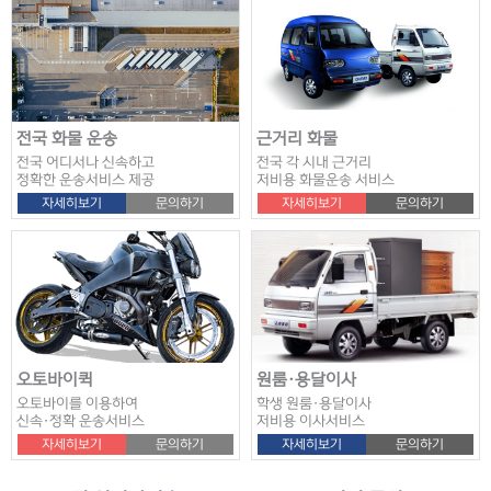
전국 화물 운송
근거리 화물
전국 어디서나 신속하고
전국 각 시내 근거리
정확한 운송서비스 제공
저비용 화물운송 서비스
자세히보기
문의하기
자세히보기
문의하기
견적문의
이**
오토바이
답변완료
오토바이퀵
원룸·용달이사
오토바이를 이용하여
학생 원룸·용달이사
견적문의
오**
오토바이
답변완료
신속·정확 운송서비스
저비용 이사서비스
견적문의
테**
오토바이
답변완료
자세히보기
문의하기
자세히보기
문의하기
견적문의
나**
오토바이
답변완료