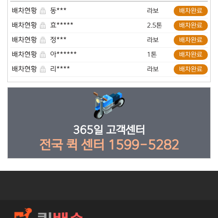
견적문의
정**
오토바이
답변완료
배차현황
동***
라보
배차완료
배차현황
효*****
2.5톤
배차완료
배차현황
정***
라보
배차완료
배차현황
아******
1톤
배차완료
배차현황
리****
라보
배차완료
배차현황
데****
다마스
배차완료
배차현황
혼*******
1톤
배차완료
배차현황
삼***
4.5톤
배차완료
365일 고객센터
전국 퀵 센터 1599-5282