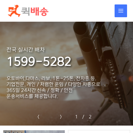
콘텐츠로
건너뛰기
전국 실시간 배차
1599-5282
오토바이,다마스, 라보, 1톤~25톤, 전차종 등.
기업전문, 개인 / 저렴한 운임 / 다양한 차종으로
365일 24시간 신속 / 정확 / 안전
운송서비스를 제공합니다.
<
>
1
/
2