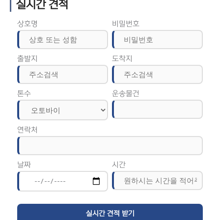
실시간 견적
상호명
비밀번호
출발지
도착지
톤수
운송물건
연락처
날짜
시간